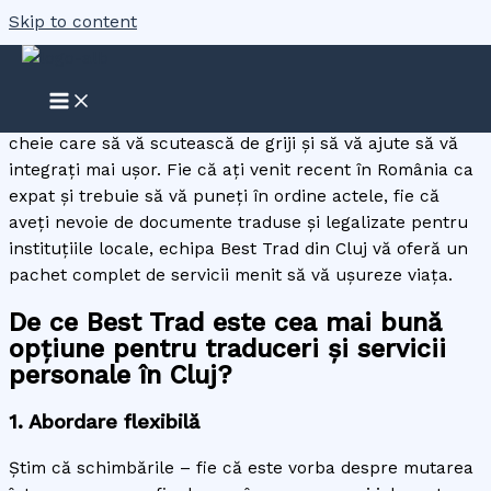
Skip to content
Traduceri și servicii personale Cluj
Traducerile și serviciile personale pot fi acel element-
cheie care să vă scutească de griji și să vă ajute să vă
integrați mai ușor. Fie că ați venit recent în România ca
expat și trebuie să vă puneți în ordine actele, fie că
aveți nevoie de documente traduse și legalizate pentru
instituțiile locale, echipa Best Trad din Cluj vă oferă un
pachet complet de servicii menit să vă ușureze viața.
De ce Best Trad este cea mai bună
opțiune pentru traduceri și servicii
personale în Cluj?
1. Abordare flexibilă
Știm că schimbările – fie că este vorba despre mutarea