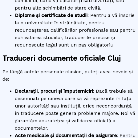
domiciliul, când vă căsătoriți sau divorțați, sau
pentru alte schimbări de stare civilă.
Diplome și certificate de studii
: Pentru a vă înscrie
la o universitate în străinătate, pentru
recunoașterea calificărilor profesionale sau pentru
echivalarea studiilor, traducerile precise și
recunoscute legal sunt un pas obligatoriu.
Traduceri documente oficiale Cluj
Pe lângă actele personale clasice, puteți avea nevoie și
de:
Declarații, procuri și împuterniciri
: Dacă trebuie să
desemnați pe cineva care să vă reprezinte în fața
unor autorități sau instituții, orice neconcordanță
în traducere poate genera probleme majore. Noi vă
garantăm acuratețea și validarea oficială a
documentelor.
Acte medicale
și documentații de asigurare
: Pentru